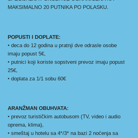
MAKSIMALNO 20 PUTNIKA PO POLASKU.
POPUSTI I DOPLATE:
• deca do 12 godina u pratnji dve odrasle osobe
imaju popust 5€,
• putnici koji koriste sopstveni prevoz imaju popust
25€,
• doplata za 1/1 sobu 60€
ARANŽMAN OBUHVATA:
• prevoz turističkim autobusom (TV, video i audio
oprema, klima),
• smeštaj u hotelu sa 4*/3* na bazi 2 noćenja sa