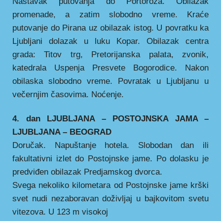
Nastavak putovanja do Portoroža. Obilazak
promenade, a zatim slobodno vreme. Kraće
putovanje do Pirana uz obilazak istog. U povratku ka
Ljubljani dolazak u luku Kopar. Obilazak centra
grada: Titov trg, Pretorijanska palata, zvonik,
katedrala Uspenja Presvete Bogorodice. Nakon
obilaska slobodno vreme. Povratak u Ljubljanu u
večernjim časovima. Noćenje.
4. dan LJUBLJANA – POSTOJNSKA JAMA –
LJUBLJANA – BEOGRAD
Doručak. Napuštanje hotela. Slobodan dan ili
fakultativni izlet do Postojnske jame. Po dolasku je
predviđen obilazak Predjamskog dvorca.
Svega nekoliko kilometara od Postojnske jame krški
svet nudi nezaboravan doživljaj u bajkovitom svetu
vitezova. U 123 m visokoj