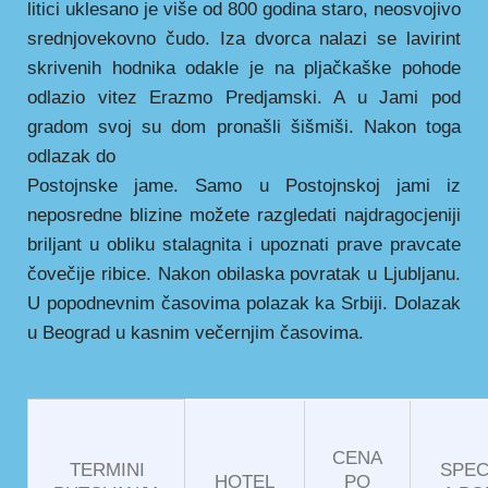
litici uklesano je više od 800 godina staro, neosvojivo
srednjovekovno čudo. Iza dvorca nalazi se lavirint
skrivenih hodnika odakle je na pljačkaške pohode
odlazio vitez Erazmo Predjamski. A u Jami pod
gradom svoj su dom pronašli šišmiši. Nakon toga
odlazak do
Postojnske jame. Samo u Postojnskoj jami iz
neposredne blizine možete razgledati najdragocjeniji
briljant u obliku stalagnita i upoznati prave pravcate
čovečije ribice. Nakon obilaska povratak u Ljubljanu.
U popodnevnim časovima polazak ka Srbiji. Dolazak
u Beograd u kasnim večernjim časovima.
CENA
TERMINI
SPEC
HOTEL
PO