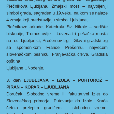
Plečnikova Ljubljana, Zmajski most – najvoljeniji
simbol grada, sagrađen u 19.veku, na kom se nalaze
4 zmaja koji predstavljaju simbol Ljubljane,
Plečnikove arkade, Katedrala Sv. Nikole – sedište
biskupije, Tromostovlje – čuvena tri pešačka mosta
na reci Ljubljanici, Prešernov trg – Glavni gradski trg
sa spomenikom France Prešernu, najvećem
slovenačkom pesniku, Franjevačka crkva, Gradska
opština
Ljubljane…Noćenje.
3. dan LJUBLJANA – IZOLA – PORTOROŽ –
PIRAN – KOPAR – LJUBLJANA
Doručak. Slobodno vreme ili fakultativni izlet do
Slovenačkog primorja. Putovanje do Izole. Kraća
šetnja prelepim gradićem i slobodno vreme.