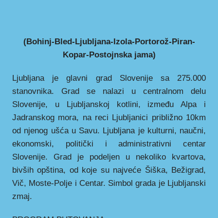
(Bohinj-Bled-Ljubljana-Izola-Portorož-Piran-
Kopar-Postojnska jama)
Ljubljana je glavni grad Slovenije sa 275.000
stanovnika. Grad se nalazi u centralnom delu
Slovenije, u Ljubljanskoj kotlini, između Alpa i
Jadranskog mora, na reci Ljubljanici približno 10km
od njenog ušća u Savu. Ljubljana je kulturni, naučni,
ekonomski, politički i administrativni centar
Slovenije. Grad je podeljen u nekoliko kvartova,
bivših opština, od koje su najveće Šiška, Bežigrad,
Vič, Moste-Polje i Centar. Simbol grada je Ljubljanski
zmaj.