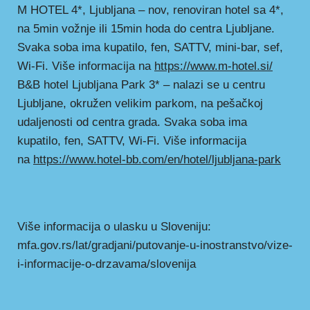
M HOTEL 4*, Ljubljana – nov, renoviran hotel sa 4*,
na 5min vožnje ili 15min hoda do centra Ljubljane.
Svaka soba ima kupatilo, fen, SATTV, mini-bar, sef,
Wi-Fi. Više informacija na
https://www.m-hotel.si/
B&B hotel Ljubljana Park 3* – nalazi se u centru
Ljubljane, okružen velikim parkom, na pešačkoj
udaljenosti od centra grada. Svaka soba ima
kupatilo, fen, SATTV, Wi-Fi. Više informacija
na
https://www.hotel-bb.com/en/hotel/ljubljana-park
Više informacija o ulasku u Sloveniju:
mfa.gov.rs/lat/gradjani/putovanje-u-inostranstvo/vize-
i-informacije-o-drzavama/slovenija