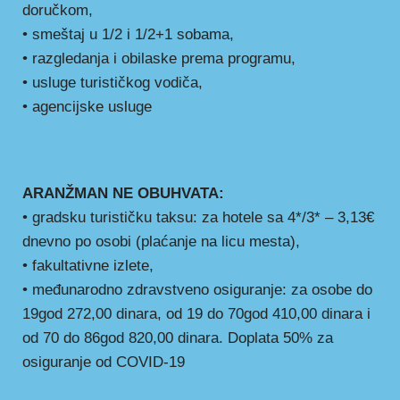
doručkom,
• smeštaj u 1/2 i 1/2+1 sobama,
• razgledanja i obilaske prema programu,
• usluge turističkog vodiča,
• agencijske usluge
ARANŽMAN NE OBUHVATA:
• gradsku turističku taksu: za hotele sa 4*/3* – 3,13€
dnevno po osobi (plaćanje na licu mesta),
• fakultativne izlete,
• međunarodno zdravstveno osiguranje: za osobe do
19god 272,00 dinara, od 19 do 70god 410,00 dinara i
od 70 do 86god 820,00 dinara. Doplata 50% za
osiguranje od COVID-19