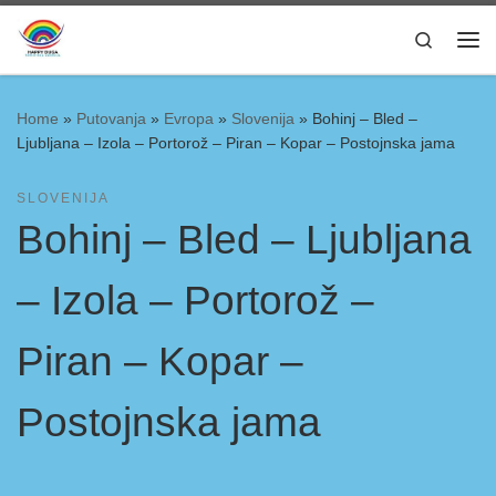
Skip to content
Search
Home
»
Putovanja
»
Evropa
»
Slovenija
»
Bohinj – Bled –
Ljubljana – Izola – Portorož – Piran – Kopar – Postojnska jama
SLOVENIJA
Bohinj – Bled – Ljubljana
– Izola – Portorož –
Piran – Kopar –
Postojnska jama