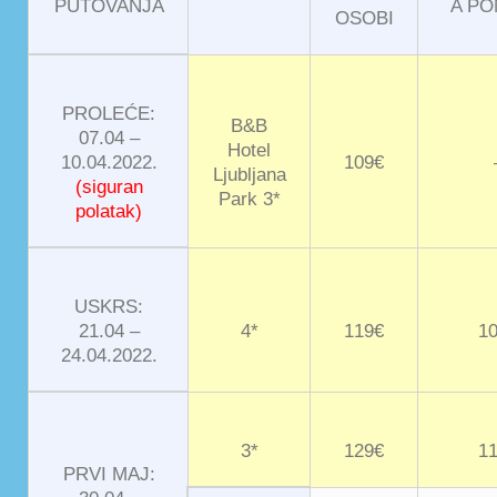
PUTOVANJA
A P
OSOBI
PROLEĆE:
B&B
07.04 –
Hotel
10.04.2022.
109€
Ljubljana
(siguran
Park 3*
polatak)
USKRS:
21.04 –
4*
119€
1
24.04.2022.
3*
129€
1
PRVI MAJ: