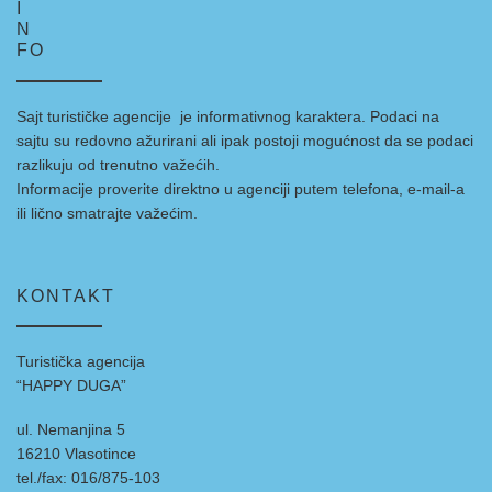
I
N
FO
Sajt turističke agencije je informativnog karaktera. Podaci na
sajtu su redovno ažurirani ali ipak postoji mogućnost da se podaci
razlikuju od trenutno važećih.
Informacije proverite direktno u agenciji putem telefona, e-mail-a
ili lično smatrajte važećim.
KONTAKT
Turistička agencija
“HAPPY DUGA”
ul. Nemanjina 5
16210 Vlasotince
tel./fax: 016/875-103