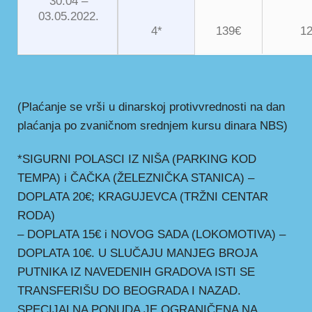
30.04 –
03.05.2022.
4*
139€
1
(Plaćanje se vrši u dinarskoj protivvrednosti na dan
plaćanja po zvaničnom srednjem kursu dinara NBS)
*SIGURNI POLASCI IZ NIŠA (PARKING KOD
TEMPA) i ČAČKA (ŽELEZNIČKA STANICA) –
DOPLATA 20€; KRAGUJEVCA (TRŽNI CENTAR
RODA)
– DOPLATA 15€ i NOVOG SADA (LOKOMOTIVA) –
DOPLATA 10€. U SLUČAJU MANJEG BROJA
PUTNIKA IZ NAVEDENIH GRADOVA ISTI SE
TRANSFERIŠU DO BEOGRADA I NAZAD.
SPECIJALNA PONUDA JE OGRANIČENA NA