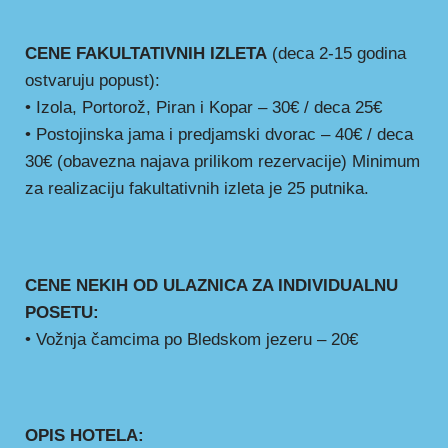
CENE FAKULTATIVNIH IZLETA
(deca 2-15 godina
ostvaruju popust):
• Izola, Portorož, Piran i Kopar – 30€ / deca 25€
• Postojinska jama i predjamski dvorac – 40€ / deca
30€ (obavezna najava prilikom rezervacije) Minimum
za realizaciju fakultativnih izleta je 25 putnika.
CENE NEKIH OD ULAZNICA ZA INDIVIDUALNU
POSETU:
• Vožnja čamcima po Bledskom jezeru – 20€
OPIS HOTELA: