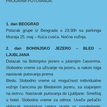
PROGRAM PUTOVANJA:
1. dan BEOGRAD
Polazak grupe iz Beograda u 23:30h sa parkinga
Muzeja 25. maj – Kuća cveća. Noćna vožnja.
2. dan BOHINJSKO JEZERO – BLED –
LJUBLJANA
Dolazak na Bohinjsko jezero u jutarnjim časovima.
Slobodno vreme za uživanje na jezeru, a nakon toga
nastavak putovanja prema
Bledu. Slobodno vreme uz mogućnost individualne
vožnje čamcima po Bledskom jezeru, sa stajanjem
na ostrvu. Nastavak putovanja do Ljubljane. Smeštaj
u hotel. Slobodno vreme za odmor. Uveče pešački
obilazak istorijskog centra grada uz razgledanje: