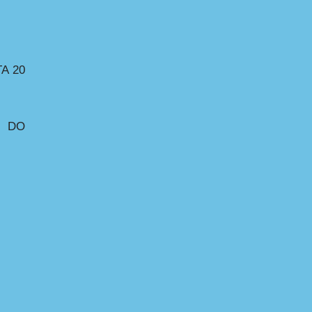
A 20
U DO