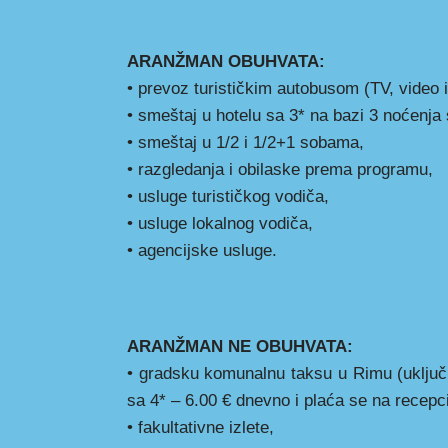
ARANŽMAN OBUHVATA:
• prevoz turističkim autobusom (TV, video 
• smeštaj u hotelu sa 3* na bazi 3 noćenja
• smeštaj u 1/2 i 1/2+1 sobama,
• razgledanja i obilaske prema programu,
• usluge turističkog vodiča,
• usluge lokalnog vodiča,
• agencijske usluge.
ARANŽMAN NE OBUHVATA:
• gradsku komunalnu taksu u Rimu (uključuj
sa 4* – 6.00 € dnevno i plaća se na recepcij
• fakultativne izlete,