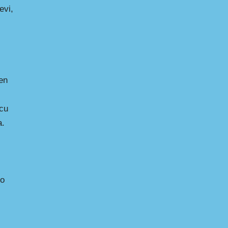
evi,
jen
icu
a.
ko