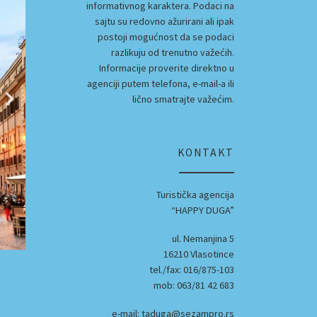
informativnog karaktera. Podaci na
sajtu su redovno ažurirani ali ipak
postoji mogućnost da se podaci
razlikuju od trenutno važećih.
Informacije proverite direktno u
agenciji putem telefona, e-mail-a ili
lično smatrajte važećim.
KONTAKT
Turistička agencija
“HAPPY DUGA”
ul. Nemanjina 5
16210 Vlasotince
tel./fax: 016/875-103
mob: 063/81 42 683
e-mail: taduga@sezampro.rs