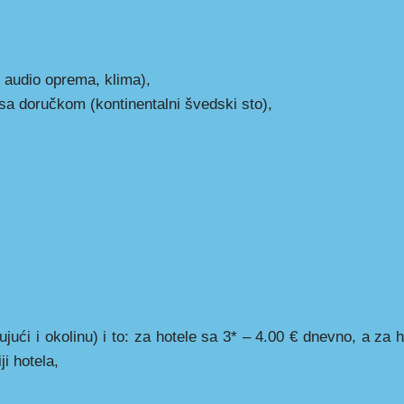
i audio oprema, klima),
 sa doručkom (kontinentalni švedski sto),
ući i okolinu) i to: za hotele sa 3* – 4.00 € dnevno, a za h
i hotela,