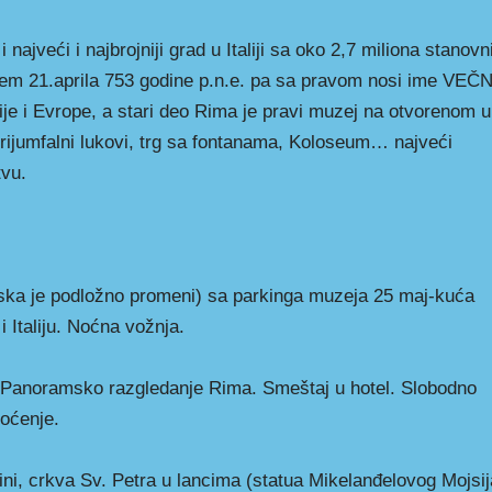
 i najveći i najbrojniji grad u Italiji sa oko 2,7 miliona stanovn
em 21.aprila 753 godine p.n.e. pa sa pravom nosi ime VEČN
lije i Evrope, a stari deo Rima je pravi muzej na otvorenom u
rijumfalni lukovi, trg sa fontanama, Koloseum… najveći
tvu.
ska je podložno promeni) sa parkinga muzeja 25 maj-kuća
 Italiju. Noćna vožnja.
Panoramsko razgledanje Rima. Smeštaj u hotel. Slobodno
Noćenje.
i, crkva Sv. Petra u lancima (statua Mikelanđelovog Mojsij