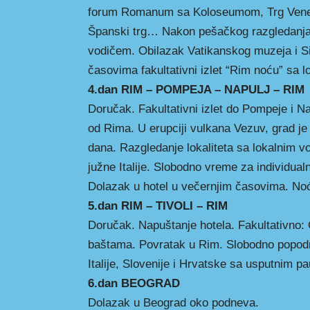
forum Romanum sa Koloseumom, Trg Veneci
Španski trg… Nakon pešačkog razgledanja 
vodičem. Obilazak Vatikanskog muzeja i S
časovima fakultativni izlet “Rim noću” sa 
4.dan RIM – POMPEJA – NAPULJ – RIM
Doručak. Fakultativni izlet do Pompeje i Na
od Rima. U erupciji vulkana Vezuv, grad j
dana. Razgledanje lokaliteta sa lokalnim v
južne Italije. Slobodno vreme za individu
Dolazak u hotel u večernjim časovima. No
5.dan RIM – TIVOLI – RIM
Doručak. Napuštanje hotela. Fakultativno: 
baštama. Povratak u Rim. Slobodno popodn
Italije, Slovenije i Hrvatske sa usputnim 
6.dan BEOGRAD
Dolazak u Beograd oko podneva.