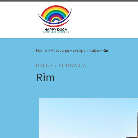
Skip to content
Home
»
Putovanja
»
Evropa
»
Italija
»
Rim
ITALIJA
PUTOVANJA
Rim