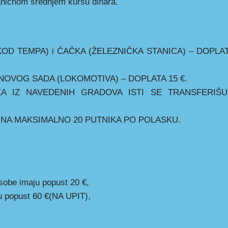
vanicnom srednjem kursu dinara.
KOD TEMPA) i ČAČKA (ŽELEZNIČKA STANICA) – DOPLAT
NOVOG SADA (LOKOMOTIVA) – DOPLATA 15 €.
A IZ NAVEDENIH GRADOVA ISTI SE TRANSFERIŠ
NA MAKSIMALNO 20 PUTNIKA PO POLASKU.
osobe imaju popust 20 €,
ju popust 60 €(NA UPIT),