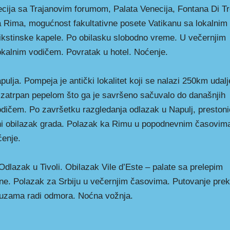
ja sa Trajanovim forumom, Palata Venecija, Fontana Di Tr
Rima, mogućnost fakultativne posete Vatikanu sa lokalnim
ikstinske kapele. Po obilasku slobodno vreme. U večernjim
lokalnim vodičem. Povratak u hotel. Noćenje.
pulja. Pompeja je antički lokalitet koji se nalazi 250km udal
e zatrpan pepelom što ga je savršeno sačuvalo do današnjih
odičem. Po završetku razgledanja odlazak u Napulj, preston
alni obilazak grada. Polazak ka Rimu u popodnevnim časovim
ćenje.
Odlazak u Tivoli. Obilazak Vile d’Este – palate sa prelepim
e. Polazak za Srbiju u večernjim časovima. Putovanje pre
pauzama radi odmora. Noćna vožnja.