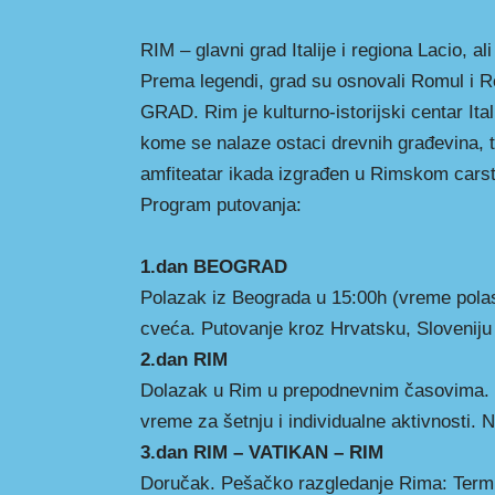
RIM – glavni grad Italije i regiona Lacio, ali
Prema legendi, grad su osnovali Romul i R
GRAD. Rim je kulturno-istorijski centar Ita
kome se nalaze ostaci drevnih građevina, t
amfiteatar ikada izgrađen u Rimskom cars
Program putovanja:
1.dan BEOGRAD
Polazak iz Beograda u 15:00h (vreme pola
cveća. Putovanje kroz Hrvatsku, Sloveniju i
2.dan RIM
Dolazak u Rim u prepodnevnim časovima. 
vreme za šetnju i individualne aktivnosti. 
3.dan RIM – VATIKAN – RIM
Doručak. Pešačko razgledanje Rima: Termin