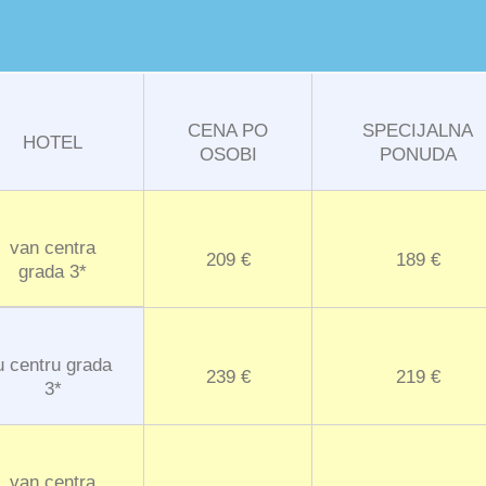
CENA PO
SPECIJALNA
HOTEL
OSOBI
PONUDA
van centra
209 €
189 €
grada 3*
u centru grada
239 €
219 €
3*
van centra