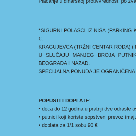
Placanje u dinarskoj protivvrednosti po z
*SIGURNI POLASCI IZ NIŠA (PARKING 
€;
KRAGUJEVCA (TRŽNI CENTAR RODA) i 
U SLUČAJU MANJEG BROJA PUTNIK
BEOGRADA I NAZAD.
SPECIJALNA PONUDA JE OGRANIČENA 
POPUSTI I DOPLATE:
• deca do 12 godina u pratnji dve odrasle 
• putnici koji koriste sopstveni prevoz ima
• doplata za 1/1 sobu 90 €