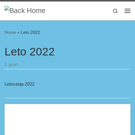
Skip to content
Search
Home
»
Leto 2022
Leto 2022
1 post
Letovanja 2022
Previous Next Hotel Iberostar Selection Kumbor se nalazi u
Herceg Novom, na 2,6 km od plaže Lalovina. U ponudi je