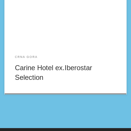
smeštaj sa restoranom, besplatnim privatnim parkingom,
sezonskim bazenom na otvorenom i fitnes centrom.
Raznovrsni sadržaji ovog hotela uključuju bar, zajednički
salon i vrt. Hotel ima bazen u zatvorenom i recepciju
CRNA GORA
Carine Hotel ex.Iberostar
Selection